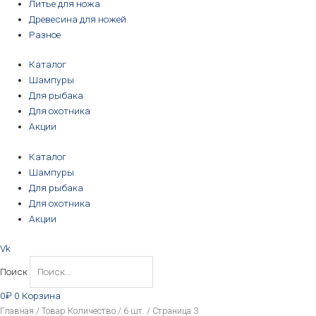
Литье для ножа
Древесина для ножей
Разное
Каталог
Шампуры
Для рыбака
Для охотника
Акции
Каталог
Шампуры
Для рыбака
Для охотника
Акции
Vk
Поиск
0
₽
0
Корзина
Цены:
Главная
/ Товар Количество /
6 шт.
/ Страница 3
по