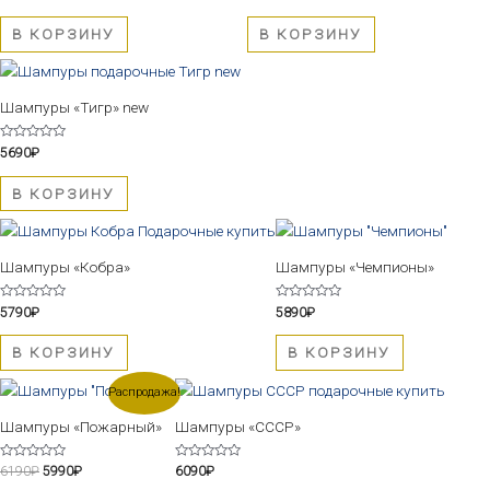
0
0
из
из
5
5
В КОРЗИНУ
В КОРЗИНУ
Шампуры «Тигр» new
Оценка
5690
₽
0
из
5
В КОРЗИНУ
Шампуры «Кобра»
Шампуры «Чемпионы»
Оценка
Оценка
5790
₽
5890
₽
0
0
из
из
5
5
В КОРЗИНУ
В КОРЗИНУ
Первоначальная
Текущая
Распродажа!
цена
цена:
составляла
5990₽.
Шампуры «Пожарный»
Шампуры «СССР»
6190₽.
Оценка
Оценка
6190
₽
5990
₽
6090
₽
0
0