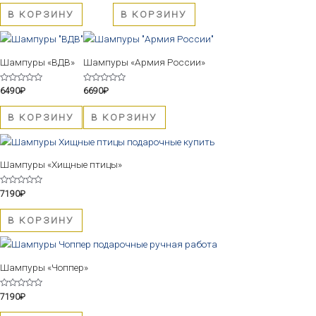
из
из
5
5
В КОРЗИНУ
В КОРЗИНУ
Шампуры «ВДВ»
Шампуры «Армия России»
Оценка
Оценка
6490
₽
6690
₽
0
0
из
из
5
5
В КОРЗИНУ
В КОРЗИНУ
Шампуры «Хищные птицы»
Оценка
7190
₽
0
из
5
В КОРЗИНУ
Шампуры «Чоппер»
Оценка
7190
₽
0
из