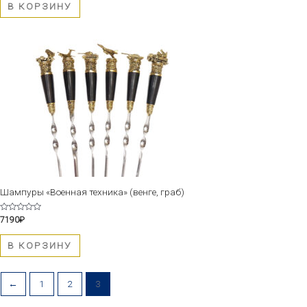
5
В КОРЗИНУ
Шампуры «Военная техника» (венге, граб)
Оценка
7190
₽
0
из
5
В КОРЗИНУ
←
1
2
3