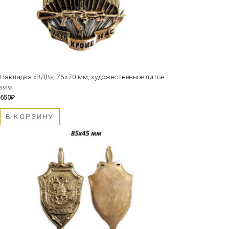
Накладка «ВДВ», 75х70 мм, художественное литье
Оценка
650
₽
0
из
5
В КОРЗИНУ