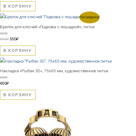
из
5
В КОРЗИНУ
Первоначальная
Текущая
Распродажа!
цена
цена:
составляла
550₽.
Брелок для ключей «Подкова с лошадкой», литье
690₽.
Оценка
690
₽
550
₽
0
из
5
В КОРЗИНУ
Накладка «Рыбак 3D», 75х65 мм, художественное литье
Оценка
650
₽
0
из
5
В КОРЗИНУ