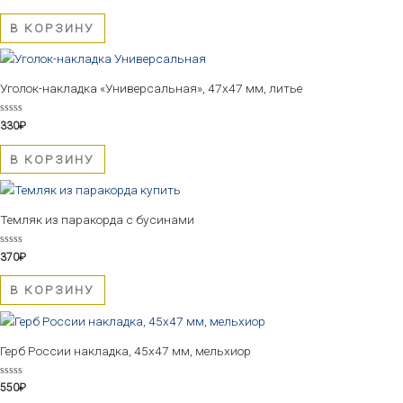
0
из
5
В КОРЗИНУ
Уголок-накладка «Универсальная», 47х47 мм, литье
Оценка
330
₽
0
из
5
В КОРЗИНУ
Темляк из паракорда с бусинами
Оценка
370
₽
0
из
5
В КОРЗИНУ
Герб России накладка, 45х47 мм, мельхиор
Оценка
550
₽
0