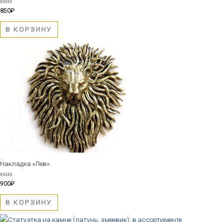
Оценка
850
₽
0
из
5
В КОРЗИНУ
Накладка «Лев»
Оценка
900
₽
0
из
5
В КОРЗИНУ