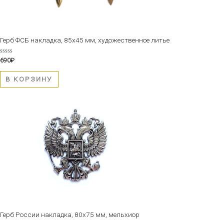
Герб ФСБ накладка, 85х45 мм, художественное литье
Оценка
690
₽
0
из
5
В КОРЗИНУ
Герб России накладка, 80х75 мм, мельхиор