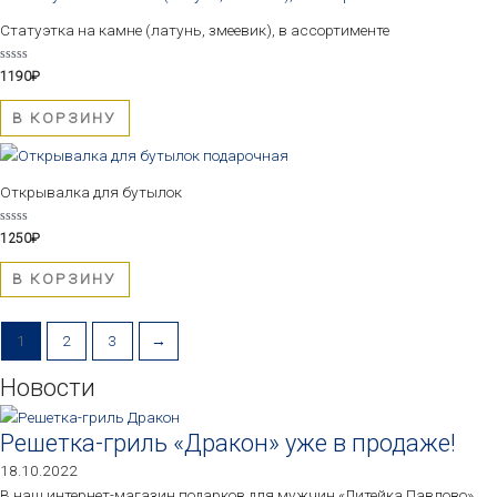
Статуэтка на камне (латунь, змеевик), в ассортименте
Оценка
1190
₽
0
из
5
В КОРЗИНУ
Открывалка для бутылок
Оценка
1250
₽
0
из
5
В КОРЗИНУ
1
2
3
→
Новости
Решетка-гриль «Дракон» уже в продаже!
18.10.2022
В наш интернет-магазин подарков для мужчин «Литейка Павлово»