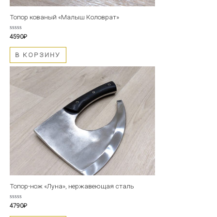
Топор кованый «Малыш Коловрат»
Оценка
4590
₽
0
из
5
В КОРЗИНУ
Топор-нож «Луна», нержавеющая сталь
Оценка
4790
₽
0
из