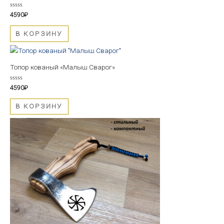
Оценка
4590
₽
0
из
5
В КОРЗИНУ
Топор кованый «Малыш Сварог»
Оценка
4590
₽
0
из
5
В КОРЗИНУ