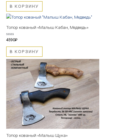
из
5
В КОРЗИНУ
Топор кованый «Малыш Кабан, Медведь»
Оценка
4590
₽
0
из
5
В КОРЗИНУ
Топор кованый «Малыш Щука»