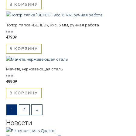
5
В КОРЗИНУ
Топор-тяпка «ВЕЛЕС», 9хс, 6 мм, ручная работа
Оценка
4790
₽
0
из
5
В КОРЗИНУ
Мачете, нержавеющая сталь
Оценка
4990
₽
0
из
5
В КОРЗИНУ
1
2
→
Новости