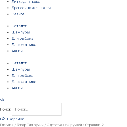
Литье для ножа
Древесина для ножей
Разное
Каталог
Шампуры
Для рыбака
Для охотника
Акции
Каталог
Шампуры
Для рыбака
Для охотника
Акции
Vk
Поиск
0
₽
0
Корзина
Цены:
Главная
/ Товар Тип ручки /
С деревянной ручкой
/ Страница 2
по