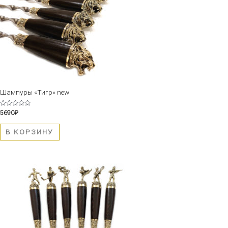
Шампуры «Тигр» new
Оценка
5690
₽
0
из
5
В КОРЗИНУ