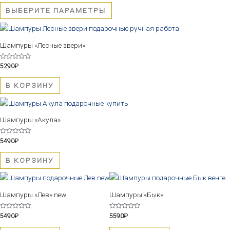
из
5
Опции
ВЫБЕРИТЕ ПАРАМЕТРЫ
можно
выбрать
на
Шампуры «Лесные звери»
странице
товара.
Оценка
5290
₽
0
из
5
В КОРЗИНУ
Шампуры «Акула»
Оценка
5490
₽
0
из
5
В КОРЗИНУ
Шампуры «Лев» new
Шампуры «Бык»
Оценка
Оценка
5490
₽
5590
₽
0
0
из
из