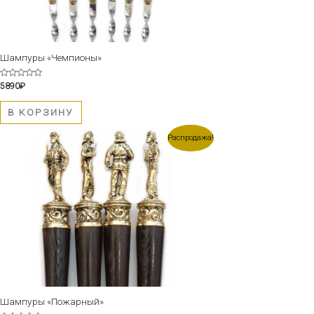
Шампуры «Чемпионы»
Оценка
5890
₽
0
из
5
В КОРЗИНУ
Первоначальная
Текущая
Распродажа!
цена
цена:
составляла
5990₽.
6190₽.
Шампуры «Пожарный»