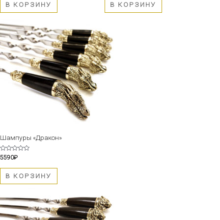
5
5
В КОРЗИНУ
В КОРЗИНУ
Шампуры «Дракон»
Оценка
5590
₽
0
из
5
В КОРЗИНУ