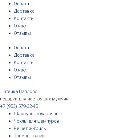
Перейти
Оплата
к
Доставка
содержимому
Контакты
О нас
Отзывы
Оплата
Доставка
Контакты
О нас
Отзывы
Литейка Павлово
подарки для настоящих мужчин
+7 (953) 579-32-45
Шампуры подарочные
Чехлы для шампуров
Решетки-гриль
Топоры, тяпки