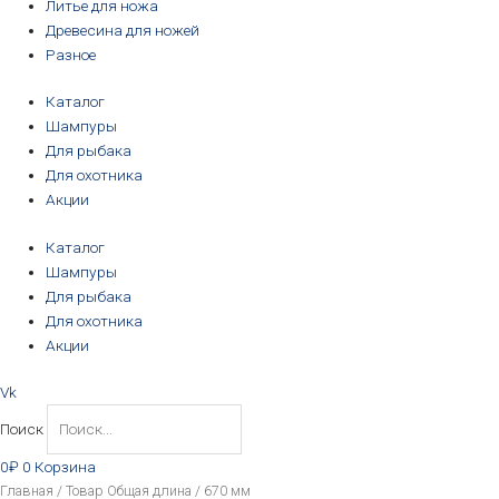
Литье для ножа
Древесина для ножей
Разное
Каталог
Шампуры
Для рыбака
Для охотника
Акции
Каталог
Шампуры
Для рыбака
Для охотника
Акции
Vk
Поиск
0
₽
0
Корзина
Цены:
Главная
/ Товар Общая длина / 670 мм
по