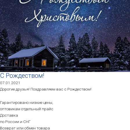
С Рождеством!
07.01.2021
Дорогие друзья! Поздравляем вас с Рождеством!
Гарантировано низкие цены,
оптовикам отдельный прайс
Доставка
по России и СНГ
Возврат или обмен товара