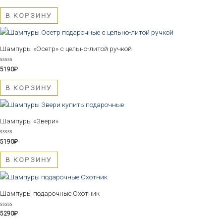
0
из
5
В КОРЗИНУ
Шампуры «Осетр» с цельно-литой ручкой
Оценка
5190
₽
0
из
5
В КОРЗИНУ
Шампуры «Звери»
Оценка
5190
₽
0
из
5
В КОРЗИНУ
Шампуры подарочные Охотник
Оценка
5290
₽
0