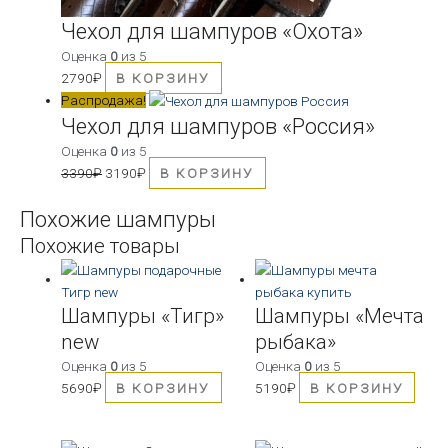
Чехол для шампуров «Охота»
Оценка
0
из 5
2790
₽
В КОРЗИНУ
Первоначальная
Текущая
Распродажа!
цена
цена:
Чехол для шампуров «Россия»
составляла
3190₽.
Оценка
0
из 5
3390₽.
3390
₽
3190
₽
В КОРЗИНУ
Похожие шампуры
Похожие товары
Шампуры «Тигр»
Шампуры «Мечта
new
рыбака»
Оценка
0
из 5
Оценка
0
из 5
5690
₽
В КОРЗИНУ
5190
₽
В КОРЗИНУ