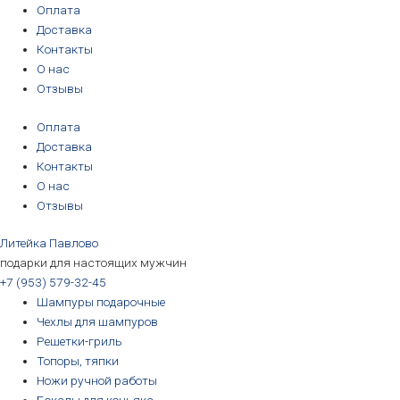
Перейти
Количество
Первоначальная
Первоначальная
Первоначальная
Первоначальная
Текущая
Текущая
Текущая
Текущая
Оплата
к
товара
цена
цена
цена
цена
цена:
цена:
цена:
цена:
Доставка
содержимому
Шампуры
составляла
составляла
составляла
составляла
3190₽.
3190₽.
6690₽.
5690₽.
Контакты
подарочные
3390₽.
3390₽.
6990₽.
6390₽.
О нас
Охотник
Отзывы
Оплата
Доставка
Контакты
О нас
Отзывы
Литейка Павлово
подарки для настоящих мужчин
+7 (953) 579-32-45
Шампуры подарочные
Чехлы для шампуров
Решетки-гриль
Топоры, тяпки
Ножи ручной работы