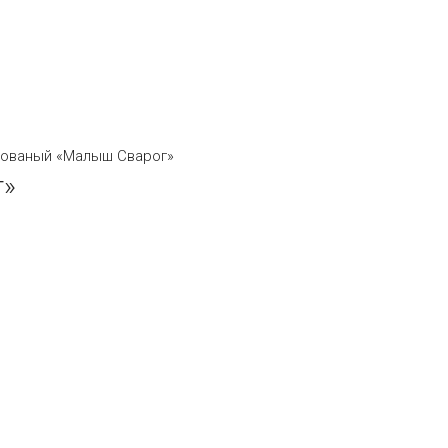
кованый «Малыш Сварог»
г»