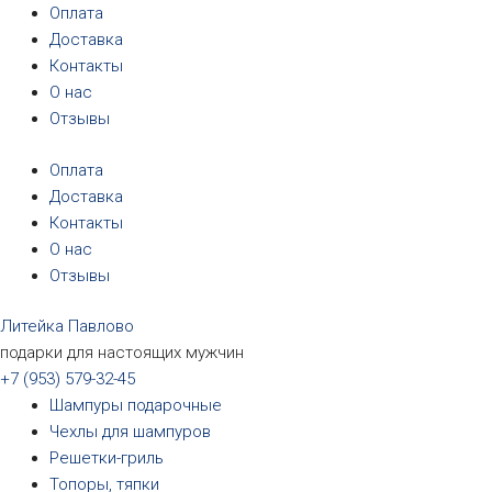
Перейти
Первоначальная
Первоначальная
Первоначальная
Первоначальная
Текущая
Текущая
Текущая
Текущая
Оплата
к
цена
цена
цена
цена
цена:
цена:
цена:
цена:
Доставка
содержимому
составляла
составляла
составляла
составляла
3190₽.
3190₽.
6690₽.
5690₽.
Контакты
3390₽.
3390₽.
6990₽.
6390₽.
О нас
Отзывы
Оплата
Доставка
Контакты
О нас
Отзывы
Литейка Павлово
подарки для настоящих мужчин
+7 (953) 579-32-45
Шампуры подарочные
Чехлы для шампуров
Решетки-гриль
Топоры, тяпки