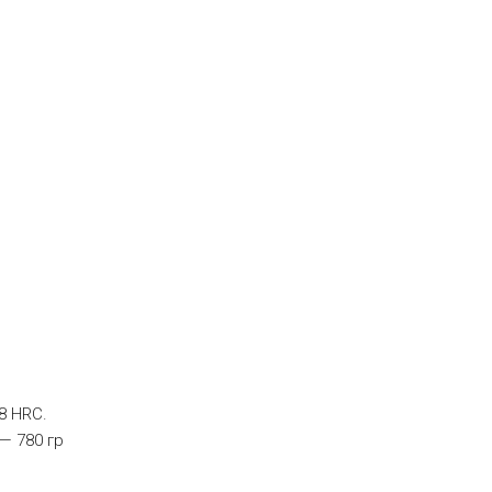
8 HRC.
— 780 гр