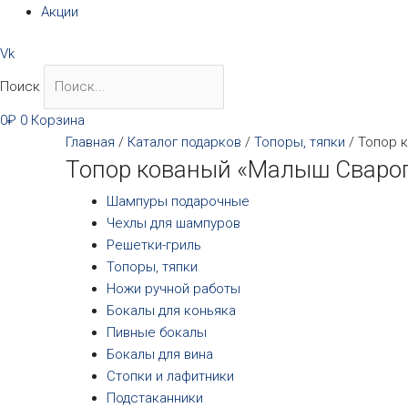
Акции
Vk
Поиск
0
₽
0
Корзина
Главная
/
Каталог подарков
/
Топоры, тяпки
/ Топор 
Топор кованый «Малыш Сваро
Шампуры подарочные
Чехлы для шампуров
Решетки-гриль
Топоры, тяпки
Ножи ручной работы
Бокалы для коньяка
Пивные бокалы
Бокалы для вина
Стопки и лафитники
Подстаканники