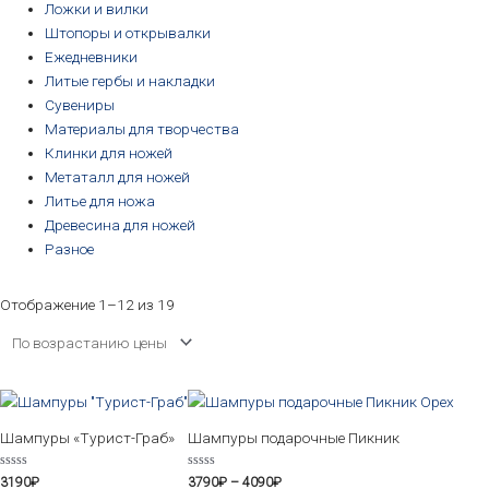
Ложки и вилки
Штопоры и открывалки
Ежедневники
Литые гербы и накладки
Сувениры
Материалы для творчества
Клинки для ножей
Метаталл для ножей
Литье для ножа
Древесина для ножей
Разное
Отображение 1–12 из 19
Этот
товар
Шампуры «Турист-Граб»
Шампуры подарочные Пикник
имеет
нескольк
Оценка
Оценка
3190
₽
3790
₽
–
4090
₽