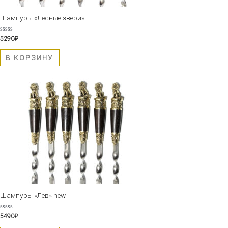
Шампуры «Лесные звери»
Оценка
5290
₽
0
из
5
В КОРЗИНУ
Шампуры «Лев» new
Оценка
5490
₽
0
из