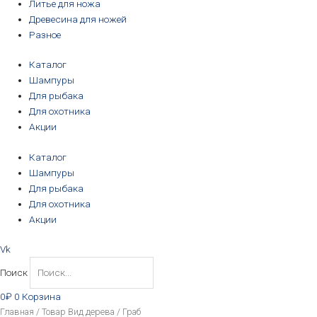
Литье для ножа
Древесина для ножей
Разное
Каталог
Шампуры
Для рыбака
Для охотника
Акции
Каталог
Шампуры
Для рыбака
Для охотника
Акции
Vk
Поиск
0
₽
0
Корзина
Цены:
Главная
/ Товар Вид дерева / Граб
по