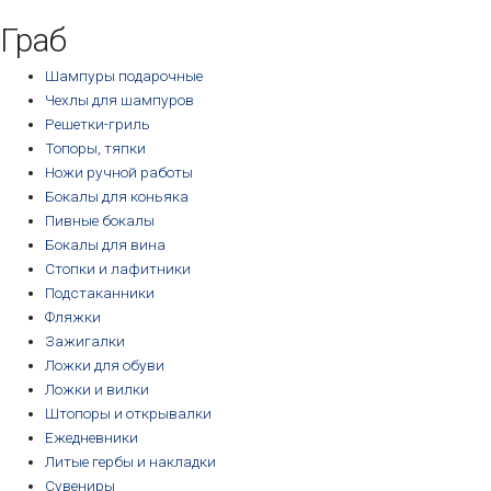
возрастанию
Граб
Шампуры подарочные
Чехлы для шампуров
Решетки-гриль
Топоры, тяпки
Ножи ручной работы
Бокалы для коньяка
Пивные бокалы
Бокалы для вина
Стопки и лафитники
Подстаканники
Фляжки
Зажигалки
Ложки для обуви
Ложки и вилки
Штопоры и открывалки
Ежедневники
Литые гербы и накладки
Сувениры