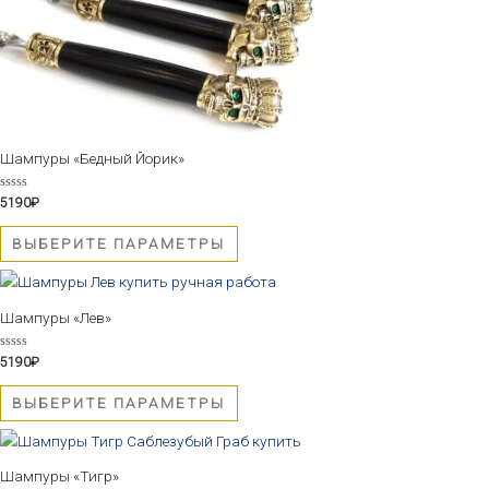
Опции
можно
выбрать
на
странице
товара.
Шампуры «Бедный Йорик»
Оценка
5190
₽
0
из
5
ВЫБЕРИТЕ ПАРАМЕТРЫ
Этот
товар
Шампуры «Лев»
имеет
несколько
Оценка
5190
₽
0
вариаций.
из
5
Опции
ВЫБЕРИТЕ ПАРАМЕТРЫ
можно
Этот
выбрать
товар
на
Шампуры «Тигр»
имеет