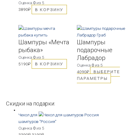
Оценка
0
из 5
3890
₽
В КОРЗИНУ
Этот
товар
Шампуры «Мечта
Шампуры
имеет
несколько
рыбака»
подарочные
вариаций.
Лабрадор
Оценка
0
из 5
Опции
5190
₽
В КОРЗИНУ
Оценка
0
из 5
можно
4090
₽
ВЫБЕРИТЕ
выбрать
ПАРАМЕТРЫ
на
странице
товара.
Скидки на подарки:
Чехол для
шампуров "Россия"
Оценка
0
из 5
3390
₽
3190
₽