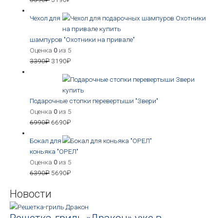
Чехол для
шампуров "Охотники на привале"
Оценка
0
из 5
3390
₽
3190
₽
Подарочные стопки перевертыши "Звери"
Оценка
0
из 5
6990
₽
6690
₽
Бокал для
коньяка "ОРЕЛ"
Оценка
0
из 5
6390
₽
5690
₽
Новости