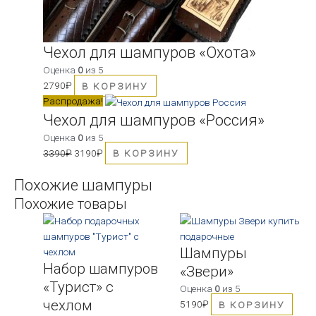
Чехол для шампуров «Охота»
Оценка
0
из 5
2790
₽
В КОРЗИНУ
Первоначальная
Текущая
Распродажа!
цена
цена:
Чехол для шампуров «Россия»
составляла
3190₽.
Оценка
0
из 5
3390₽.
3390
₽
3190
₽
В КОРЗИНУ
Похожие шампуры
Похожие товары
Шампуры
Набор шампуров
«Звери»
«Турист» с
Оценка
0
из 5
чехлом
5190
₽
В КОРЗИНУ