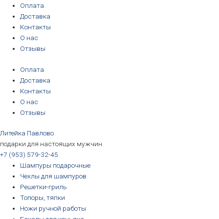
Перейти
Количество
Первоначальная
Первоначальная
Первоначальная
Первоначальная
Текущая
Текущая
Текущая
Текущая
Оплата
к
товара
цена
цена
цена
цена
цена:
цена:
цена:
цена:
Доставка
содержимому
Шампуры
составляла
составляла
составляла
составляла
3190₽.
3190₽.
6690₽.
5690₽.
Контакты
"Охота"
3390₽.
3390₽.
6990₽.
6390₽.
О нас
Отзывы
Оплата
Доставка
Контакты
О нас
Отзывы
Литейка Павлово
подарки для настоящих мужчин
+7 (953) 579-32-45
Шампуры подарочные
Чехлы для шампуров
Решетки-гриль
Топоры, тяпки
Ножи ручной работы