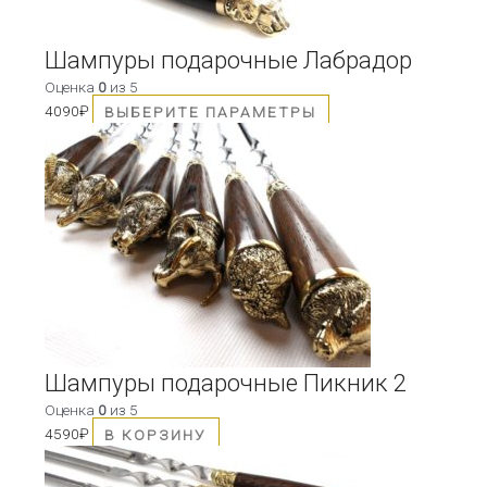
на
странице
товара.
Шампуры подарочные Лабрадор
Оценка
0
из 5
4090
₽
ВЫБЕРИТЕ ПАРАМЕТРЫ
Шампуры подарочные Пикник 2
Оценка
0
из 5
4590
₽
В КОРЗИНУ
Этот
товар