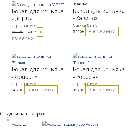
цена
цена:
Бокал для коньяка
составляла
5690₽.
Бокал для коньяка
6390₽.
«Казино»
«ОРЕЛ»
Оценка
0
из 5
Оценка
0
из 5
5290
₽
В КОРЗИНУ
6390
₽
5690
₽
В
КОРЗИНУ
Бокал для коньяка
Бокал для коньяка
«Дракон»
«Россия»
Оценка
0
из 5
Оценка
0
из 5
5690
₽
В КОРЗИНУ
4390
₽
В КОРЗИНУ
Скидки на подарки:
Чехол для