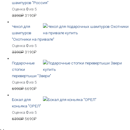
шампуров "Россия"
Оценка
0
из 5
3390
₽
3190
₽
Чехол для
шампуров
"Охотники на привале"
Оценка
0
из 5
3390
₽
3190
₽
Подарочные
стопки
перевертыши "Звери"
Оценка
0
из 5
6990
₽
6690
₽
Бокал для
коньяка "ОРЕЛ"
Оценка
0
из 5
6390
₽
5690
₽