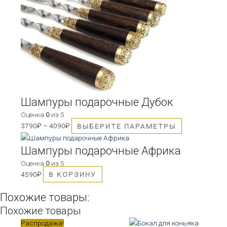
имеет
несколько
вариаций.
Опции
можно
выбрать
на
странице
товара.
Шампуры подарочные Дубок
Оценка
0
из 5
3790
₽
–
4090
₽
ВЫБЕРИТЕ ПАРАМЕТРЫ
Шампуры подарочные Африка
Оценка
0
из 5
4590
₽
В КОРЗИНУ
Похожие товары:
Похожие товары
Первоначальная
Текущая
Распродажа!