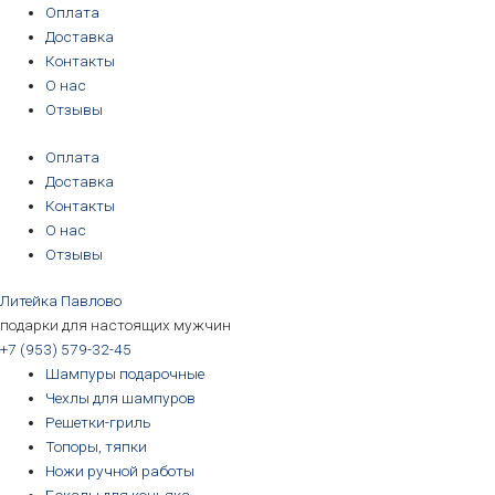
Перейти
Количество
Первоначальная
Первоначальная
Первоначальная
Первоначальная
Текущая
Текущая
Текущая
Текущая
Оплата
к
товара
цена
цена
цена
цена
цена:
цена:
цена:
цена:
Доставка
содержимому
Бокал
составляла
составляла
составляла
составляла
3190₽.
3190₽.
6690₽.
5690₽.
Контакты
для
3390₽.
3390₽.
6990₽.
6390₽.
О нас
коньяка
Отзывы
"Козерог"
Оплата
Доставка
Контакты
О нас
Отзывы
Литейка Павлово
подарки для настоящих мужчин
+7 (953) 579-32-45
Шампуры подарочные
Чехлы для шампуров
Решетки-гриль
Топоры, тяпки
Ножи ручной работы