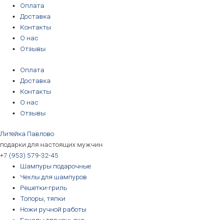
Перейти
Количество
Первоначальная
Текущая
Первоначальная
Первоначальная
Первоначальная
Первоначальная
Текущая
Текущая
Текущая
Текущая
Оплата
к
товара
цена
цена:
цена
цена
цена
цена
цена:
цена:
цена:
цена:
Доставка
содержимому
Бокал
составляла
5990₽.
составляла
составляла
составляла
составляла
3190₽.
3190₽.
6690₽.
5690₽.
Контакты
для
7590₽.
3390₽.
3390₽.
6990₽.
6390₽.
О нас
пива
Отзывы
"Тигр"
Оплата
в
Доставка
подарочной
Контакты
коробке
О нас
Отзывы
Литейка Павлово
подарки для настоящих мужчин
+7 (953) 579-32-45
Шампуры подарочные
Чехлы для шампуров
Решетки-гриль
Топоры, тяпки
Ножи ручной работы