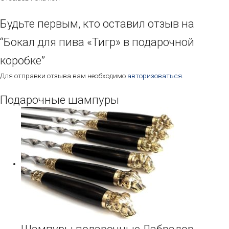
Будьте первым, кто оставил отзыв на
“Бокал для пива «Тигр» в подарочной
коробке”
Для отправки отзыва вам необходимо
авторизоваться
.
Подарочные шампуры
Этот
товар
имеет
несколько
вариаций.
Опции
можно
выбрать
на
странице
товара.
Шампуры подарочные Лабрадор