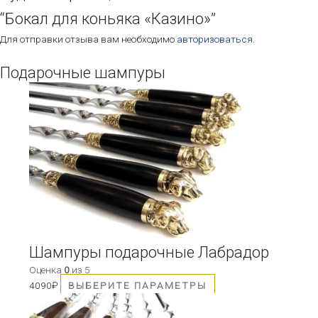
“Бокал для коньяка «Казино»”
Для отправки отзыва вам необходимо
авторизоваться
.
Подарочные шампуры
Этот
товар
имеет
несколько
вариаций.
Опции
можно
выбрать
на
странице
товара.
Шампуры подарочные Лабрадор
Оценка
0
из 5
4090
₽
ВЫБЕРИТЕ ПАРАМЕТРЫ