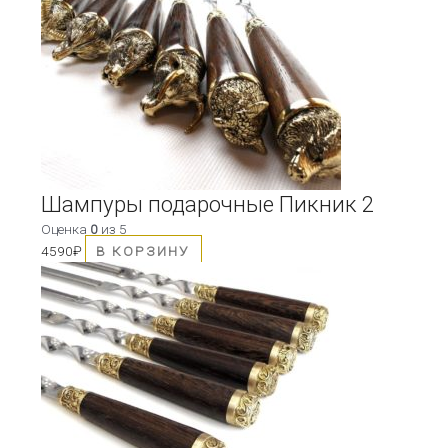
Шампуры подарочные Пикник 2
Оценка
0
из 5
4590
₽
В КОРЗИНУ
Этот
товар
имеет
несколько
вариаций.
Опции
можно
выбрать