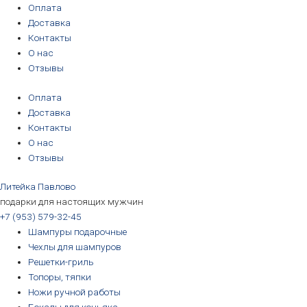
Перейти
Количество
Первоначальная
Первоначальная
Первоначальная
Первоначальная
Текущая
Текущая
Текущая
Текущая
Оплата
к
товара
цена
цена
цена
цена
цена:
цена:
цена:
цена:
Доставка
содержимому
Бокал
составляла
составляла
составляла
составляла
3190₽.
3190₽.
6690₽.
5690₽.
Контакты
для
3390₽.
3390₽.
6990₽.
6390₽.
О нас
коньяка
Отзывы
"Казино"
Оплата
Доставка
Контакты
О нас
Отзывы
Литейка Павлово
подарки для настоящих мужчин
+7 (953) 579-32-45
Шампуры подарочные
Чехлы для шампуров
Решетки-гриль
Топоры, тяпки
Ножи ручной работы