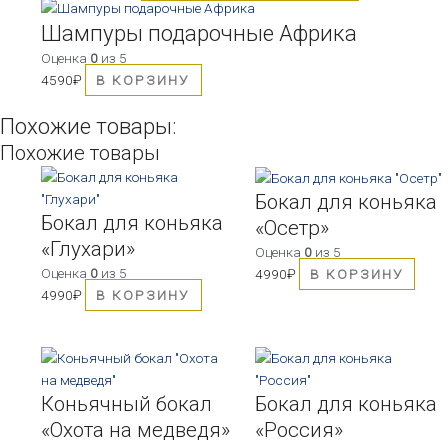
Опции
Шампуры подарочные Африка
можно
Оценка
0
из 5
выбрать
4590
₽
В КОРЗИНУ
на
странице
Похожие товары:
товара.
Похожие товары
Бокал для коньяка
Бокал для коньяка
«Осетр»
«Глухари»
Оценка
0
из 5
Оценка
0
из 5
4990
₽
В КОРЗИНУ
4990
₽
В КОРЗИНУ
Коньячный бокал
Бокал для коньяка
«Охота на медведя»
«Россия»