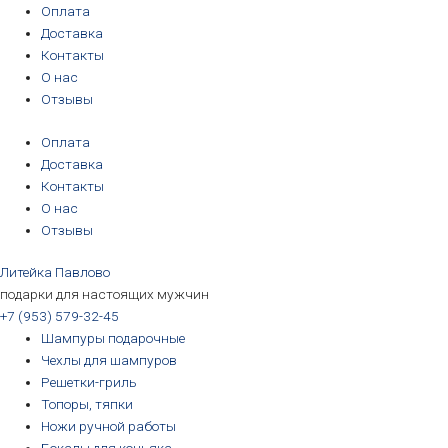
Перейти
Количество
Первоначальная
Первоначальная
Первоначальная
Первоначальная
Текущая
Текущая
Текущая
Текущая
Оплата
к
товара
цена
цена
цена
цена
цена:
цена:
цена:
цена:
Доставка
содержимому
Бокал
составляла
составляла
составляла
составляла
3190₽.
3190₽.
6690₽.
5690₽.
Контакты
для
3390₽.
3390₽.
6990₽.
6390₽.
О нас
коньяка
Отзывы
"Утро
Оплата
в
Доставка
сосновом
Контакты
лесу"
О нас
Отзывы
Литейка Павлово
подарки для настоящих мужчин
+7 (953) 579-32-45
Шампуры подарочные
Чехлы для шампуров
Решетки-гриль
Топоры, тяпки
Ножи ручной работы