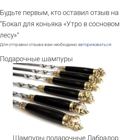
Будьте первым, кто оставил отзыв на
“Бокал для коньяка «Утро в сосновом
лесу»”
Для отправки отзыва вам необходимо
авторизоваться
.
Подарочные шампуры
Этот
товар
имеет
несколько
вариаций.
Опции
можно
выбрать
на
странице
товара.
Шампуры подарочные Лабрадор