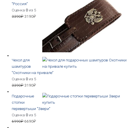
"Россия"
Оценка
0
из 5
3390
₽
3190
₽
Чехол для
шампуров
"Охотники на привале"
Оценка
0
из 5
3390
₽
3190
₽
Подарочные
стопки
перевертыши "Звери"
Оценка
0
из 5
6990
₽
6690
₽