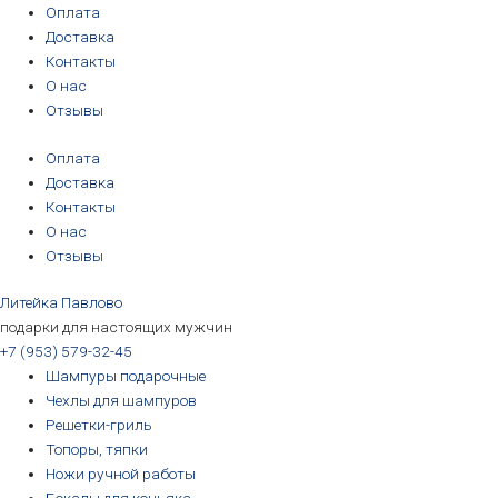
Перейти
Количество
Первоначальная
Первоначальная
Первоначальная
Первоначальная
Текущая
Текущая
Текущая
Текущая
Оплата
к
товара
цена
цена
цена
цена
цена:
цена:
цена:
цена:
Доставка
содержимому
Бокал
составляла
составляла
составляла
составляла
3190₽.
3190₽.
6690₽.
5690₽.
Контакты
для
3390₽.
3390₽.
6990₽.
6390₽.
О нас
пива
Отзывы
"Осетр"
Оплата
в
Доставка
подарочной
Контакты
коробке
О нас
Отзывы
Литейка Павлово
подарки для настоящих мужчин
+7 (953) 579-32-45
Шампуры подарочные
Чехлы для шампуров
Решетки-гриль
Топоры, тяпки
Ножи ручной работы