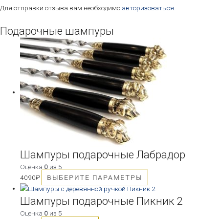
Для отправки отзыва вам необходимо
авторизоваться
.
Подарочные шампуры
Этот
товар
имеет
несколько
вариаций.
Опции
можно
выбрать
на
странице
товара.
Шампуры подарочные Лабрадор
Оценка
0
из 5
4090
₽
ВЫБЕРИТЕ ПАРАМЕТРЫ
Шампуры подарочные Пикник 2
Оценка
0
из 5