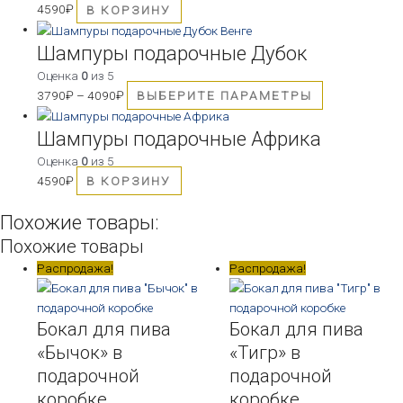
4590
₽
В КОРЗИНУ
Этот
товар
Шампуры подарочные Дубок
имеет
Оценка
0
из 5
несколько
3790
₽
–
4090
₽
ВЫБЕРИТЕ ПАРАМЕТРЫ
вариаций.
Опции
Шампуры подарочные Африка
можно
Оценка
0
из 5
выбрать
4590
₽
В КОРЗИНУ
на
странице
Похожие товары:
товара.
Похожие товары
Первоначальная
Текущая
Первоначальная
Текущая
Распродажа!
Распродажа!
цена
цена:
цена
цена:
составляла
5890₽.
составляла
5990₽.
Бокал для пива
Бокал для пива
7590₽.
7590₽.
«Бычок» в
«Тигр» в
подарочной
подарочной
коробке
коробке