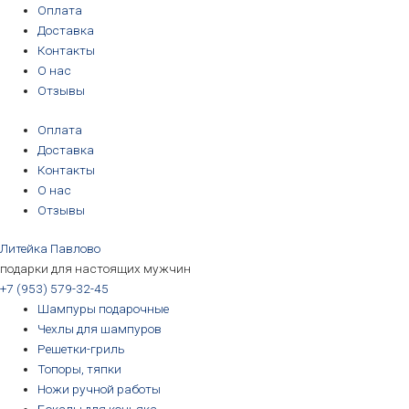
Перейти
Количество
Первоначальная
Первоначальная
Первоначальная
Первоначальная
Текущая
Текущая
Текущая
Текущая
Этот
Этот
Оплата
к
товара
цена
цена
цена
цена
цена:
цена:
цена:
цена:
товар
товар
Доставка
содержимому
Чехол
составляла
составляла
составляла
составляла
3190₽.
3190₽.
6690₽.
5690₽.
имеет
имеет
Контакты
для
3390₽.
3390₽.
6990₽.
6390₽.
несколько
несколько
О нас
шампуров
вариаций.
вариаций.
Отзывы
Пикник
Опции
Опции
Оплата
можно
можно
Доставка
выбрать
выбрать
Контакты
на
на
О нас
странице
странице
Отзывы
товара.
товара.
Литейка Павлово
подарки для настоящих мужчин
+7 (953) 579-32-45
Шампуры подарочные
Чехлы для шампуров
Решетки-гриль
Топоры, тяпки
Ножи ручной работы