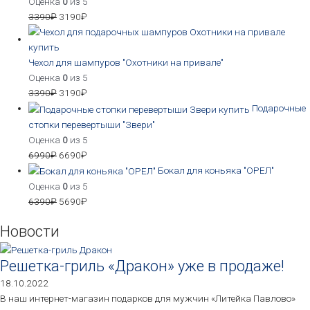
Оценка
0
из 5
3390
₽
3190
₽
Чехол для шампуров "Охотники на привале"
Оценка
0
из 5
3390
₽
3190
₽
Подарочные
стопки перевертыши "Звери"
Оценка
0
из 5
6990
₽
6690
₽
Бокал для коньяка "ОРЕЛ"
Оценка
0
из 5
6390
₽
5690
₽
Новости
Решетка-гриль «Дракон» уже в продаже!
18.10.2022
В наш интернет-магазин подарков для мужчин «Литейка Павлово»