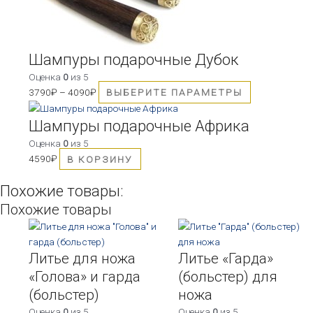
выбрать
на
странице
товара.
Шампуры подарочные Дубок
Оценка
0
из 5
3790
₽
–
4090
₽
ВЫБЕРИТЕ ПАРАМЕТРЫ
Шампуры подарочные Африка
Оценка
0
из 5
4590
₽
В КОРЗИНУ
Похожие товары:
Похожие товары
Литье для ножа
Литье «Гарда»
«Голова» и гарда
(больстер) для
(больстер)
ножа
Оценка
0
из 5
Оценка
0
из 5