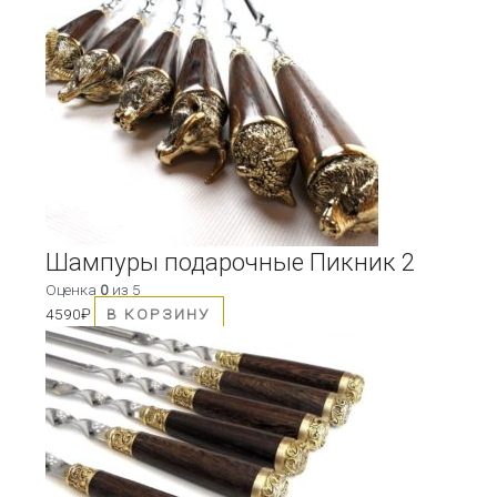
Шампуры подарочные Пикник 2
Оценка
0
из 5
4590
₽
В КОРЗИНУ
Этот
товар
имеет
несколько
вариаций.
Опции
можно