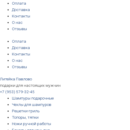
Перейти
Количество
Первоначальная
Первоначальная
Первоначальная
Первоначальная
Текущая
Текущая
Текущая
Текущая
Оплата
к
товара
цена
цена
цена
цена
цена:
цена:
цена:
цена:
Доставка
содержимому
Навершие
составляла
составляла
составляла
составляла
3190₽.
3190₽.
6690₽.
5690₽.
Контакты
для
3390₽.
3390₽.
6990₽.
6390₽.
О нас
ножа
Отзывы
"Голова"
Оплата
зверя,
Доставка
птицы,
Контакты
рыбы
О нас
Отзывы
Литейка Павлово
подарки для настоящих мужчин
+7 (953) 579-32-45
Шампуры подарочные
Чехлы для шампуров
Решетки-гриль
Топоры, тяпки
Ножи ручной работы