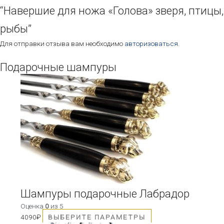
“Навершие для ножа «Голова» зверя, птицы,
рыбы”
Для отправки отзыва вам необходимо
авторизоваться
.
Подарочные шампуры
Этот
товар
имеет
несколько
вариаций.
Опции
можно
выбрать
на
странице
товара.
Шампуры подарочные Лабрадор
Оценка
0
из 5
4090
₽
ВЫБЕРИТЕ ПАРАМЕТРЫ