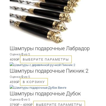
имеет
несколько
вариаций.
Опции
можно
выбрать
на
странице
товара.
Шампуры подарочные Лабрадор
Оценка
0
из 5
4090
₽
ВЫБЕРИТЕ ПАРАМЕТРЫ
Шампуры подарочные Пикник 2
Оценка
0
из 5
4590
₽
В КОРЗИНУ
Этот
товар
Шампуры подарочные Дубок
имеет
Оценка
0
из 5
несколько
3790
₽
–
4090
₽
ВЫБЕРИТЕ ПАРАМЕТРЫ