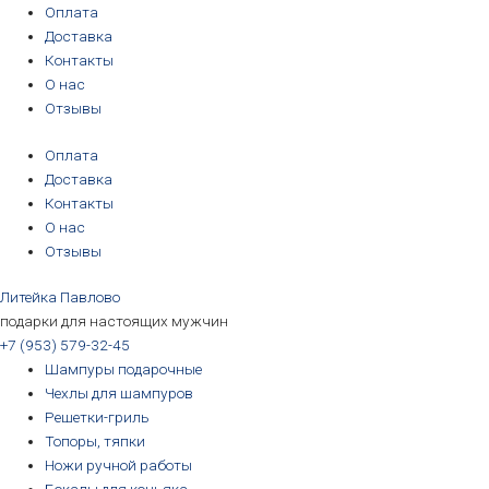
Перейти
Количество
Первоначальная
Текущая
Первоначальная
Первоначальная
Первоначальная
Первоначальная
Текущая
Текущая
Текущая
Текущая
Оплата
к
товара
цена
цена:
цена
цена
цена
цена
цена:
цена:
цена:
цена:
Доставка
содержимому
Подстаканник
составляла
6490₽.
составляла
составляла
составляла
составляла
3190₽.
3190₽.
6690₽.
5690₽.
Контакты
"ДЕВА"
6890₽.
3390₽.
3390₽.
6990₽.
6390₽.
О нас
Отзывы
Оплата
Доставка
Контакты
О нас
Отзывы
Литейка Павлово
подарки для настоящих мужчин
+7 (953) 579-32-45
Шампуры подарочные
Чехлы для шампуров
Решетки-гриль
Топоры, тяпки
Ножи ручной работы