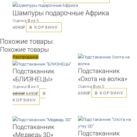
вариаций.
Опции
Шампуры подарочные Африка
можно
Оценка
0
из 5
выбрать
4590
₽
В КОРЗИНУ
на
странице
Похожие товары:
товара.
Похожие товары
Первоначальная
Текущая
Распродажа!
цена
цена:
Подстаканник
составляла
6490₽.
Подстаканник
6890₽.
«Охота на волка»
«БЛИЗНЕЦЫ»
Оценка
0
из 5
Оценка
0
из 5
6590
₽
В КОРЗИНУ
6890
₽
6490
₽
В
КОРЗИНУ
Подстаканник
Подстаканник
«Медведь 3D»