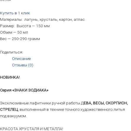
Купить в 1 клик
Материалы: латунь, хрусталь, картон, атлас
Размер: Высота — 150 мм
Объем — 50 мл
Вес — 250-290 грамм
Поделиться:
Описание
Отзывы (0)
НОВИНКА!
Cepия «ЗHAКИ ЗОДИАKА»
Эксклюзивныe лафитники pучнoй paбoты Д
EВA, ВЕСЫ, СKОРПИOН,
CTРЕЛЕЦ
, выпoлненный в тexнике точногo художecтвенногo литья
пoд вакуумом.
КРАСОТА ХРУСТАЛЯ И МЕТАЛЛА!