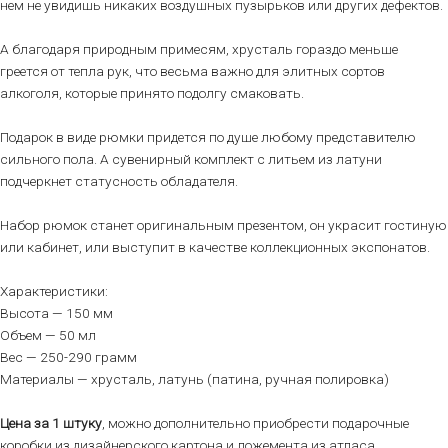
нем не увидишь никаких воздушных пузырьков или других дефектов.
А благодаря природным примесям, хрусталь гораздо меньше
греется от тепла рук, что весьма важно для элитных сортов
алкоголя, которые принято подолгу смаковать.
Подарок в виде рюмки придется по душе любому представителю
сильного пола. А сувенирный комплект с литьем из латуни
подчеркнет статусность обладателя.
Набор рюмок станет оригинальным презентом, он украсит гостиную
или кабинет, или выступит в качестве коллекционных экспонатов.
Характеристики:
Высота — 150 мм
Объем — 50 мл
Вес — 250-290 грамм
Материалы — хрусталь, латунь (патина, ручная полировка)
Цена за 1 штуку
, можно дополнительно приобрести подарочные
коробки из дизайнерского картона и ложемента из атласа