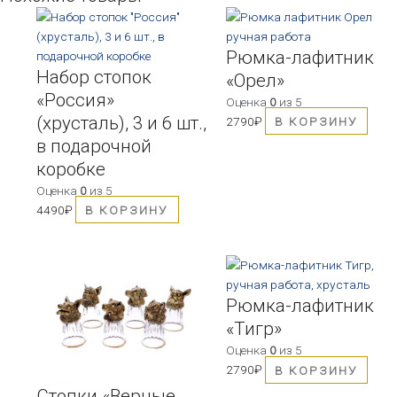
Рюмка-лафитник
Набор стопок
«Орел»
«Россия»
Оценка
0
из 5
(хрусталь), 3 и 6 шт.,
2790
₽
В КОРЗИНУ
в подарочной
коробке
Оценка
0
из 5
4490
₽
В КОРЗИНУ
Рюмка-лафитник
«Тигр»
Оценка
0
из 5
2790
₽
В КОРЗИНУ
Стопки «Верные