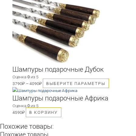
товар
имеет
несколько
вариаций.
Опции
можно
выбрать
на
странице
товара.
Шампуры подарочные Дубок
Оценка
0
из 5
3790
₽
–
4090
₽
ВЫБЕРИТЕ ПАРАМЕТРЫ
Шампуры подарочные Африка
Оценка
0
из 5
4590
₽
В КОРЗИНУ
Похожие товары:
Похожие товары