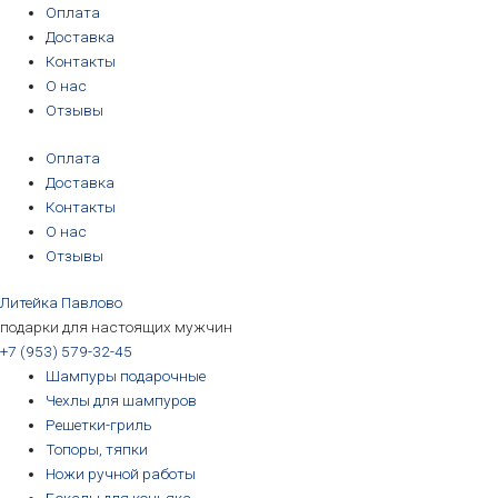
Перейти
Количество
Первоначальная
Первоначальная
Первоначальная
Первоначальная
Текущая
Текущая
Текущая
Текущая
Оплата
к
товара
цена
цена
цена
цена
цена:
цена:
цена:
цена:
Доставка
содержимому
Рюмка-
составляла
составляла
составляла
составляла
3190₽.
3190₽.
6690₽.
5690₽.
Контакты
лафитник
3390₽.
3390₽.
6990₽.
6390₽.
О нас
"Дева",
Отзывы
"Весы",
Оплата
"Скорпион",
Доставка
"Стрелец"
Контакты
О нас
Отзывы
Литейка Павлово
подарки для настоящих мужчин
+7 (953) 579-32-45
Шампуры подарочные
Чехлы для шампуров
Решетки-гриль
Топоры, тяпки
Ножи ручной работы