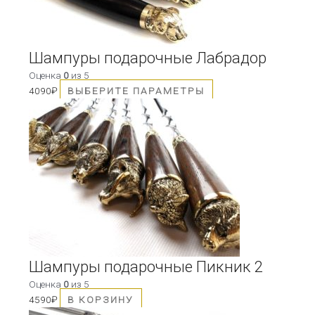
выбрать
на
странице
товара.
Шампуры подарочные Лабрадор
Оценка
0
из 5
4090
₽
ВЫБЕРИТЕ ПАРАМЕТРЫ
Шампуры подарочные Пикник 2
Оценка
0
из 5
4590
₽
В КОРЗИНУ
Этот