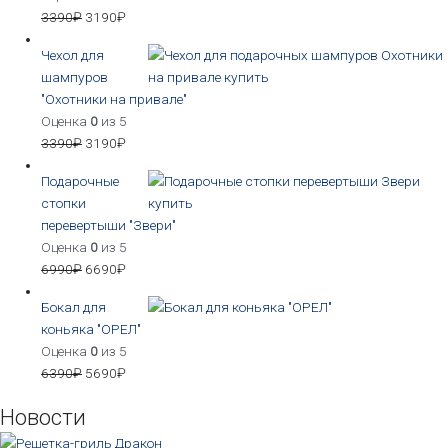
3390
₽
3190
₽
Чехол для
шампуров
"Охотники на привале"
Оценка
0
из 5
3390
₽
3190
₽
Подарочные
стопки
перевертыши "Звери"
Оценка
0
из 5
6990
₽
6690
₽
Бокал для
коньяка "ОРЕЛ"
Оценка
0
из 5
6390
₽
5690
₽
Новости