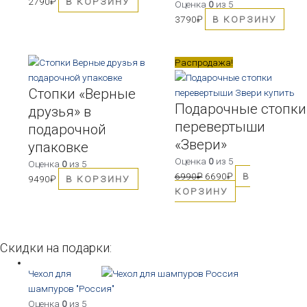
2790
₽
В КОРЗИНУ
Оценка
0
из 5
3790
₽
В КОРЗИНУ
Первоначальная
Текущая
Распродажа!
цена
цена:
Стопки «Верные
составляла
6690₽.
Подарочные стопки
6990₽.
друзья» в
перевертыши
подарочной
«Звери»
упаковке
Оценка
0
из 5
Оценка
0
из 5
6990
₽
6690
₽
В
9490
₽
В КОРЗИНУ
КОРЗИНУ
Скидки на подарки:
Чехол для
шампуров "Россия"
Оценка
0
из 5