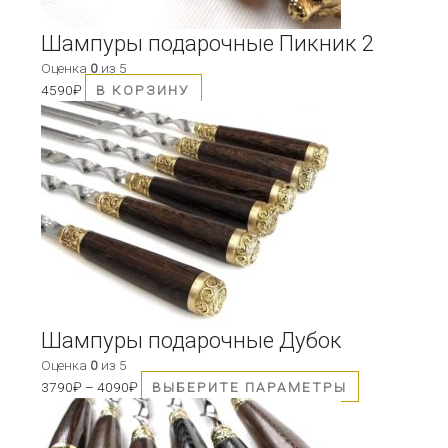
Шампуры подарочные Пикник 2
Оценка
0
из 5
4590
₽
В КОРЗИНУ
Этот
товар
имеет
несколько
вариаций.
Опции
можно
выбрать
на
странице
товара.
Шампуры подарочные Дубок
Оценка
0
из 5
3790
₽
–
4090
₽
ВЫБЕРИТЕ ПАРАМЕТРЫ