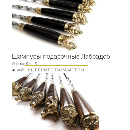
имеет
несколько
вариаций.
Опции
можно
выбрать
на
странице
товара.
Шампуры подарочные Лабрадор
Оценка
0
из 5
4090
₽
ВЫБЕРИТЕ ПАРАМЕТРЫ