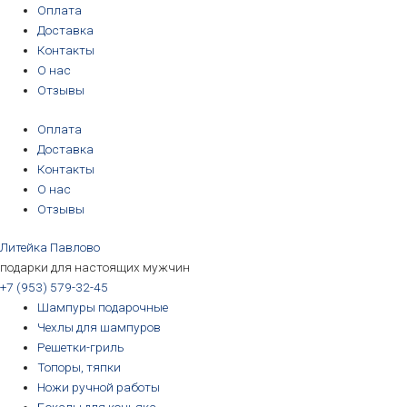
Перейти
Количество
Первоначальная
Первоначальная
Первоначальная
Первоначальная
Текущая
Текущая
Текущая
Текущая
Оплата
к
товара
цена
цена
цена
цена
цена:
цена:
цена:
цена:
Доставка
содержимому
Стопки
составляла
составляла
составляла
составляла
3190₽.
3190₽.
6690₽.
5690₽.
Контакты
"Доктор
3390₽.
3390₽.
6990₽.
6390₽.
О нас
АЙБОЛИТ"
Отзывы
(хрусталь),
Оплата
ручная
Доставка
работа
Контакты
О нас
Отзывы
Литейка Павлово
подарки для настоящих мужчин
+7 (953) 579-32-45
Шампуры подарочные
Чехлы для шампуров
Решетки-гриль
Топоры, тяпки
Ножи ручной работы