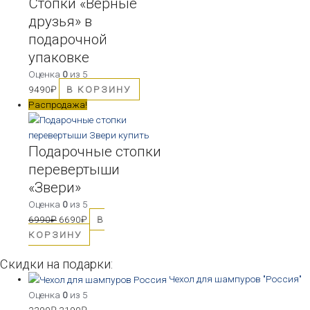
Стопки «Верные
друзья» в
подарочной
упаковке
Оценка
0
из 5
9490
₽
В КОРЗИНУ
Распродажа!
Подарочные стопки
перевертыши
«Звери»
Оценка
0
из 5
6990
₽
6690
₽
В
КОРЗИНУ
Скидки на подарки:
Чехол для шампуров "Россия"
Оценка
0
из 5
3390
₽
3190
₽