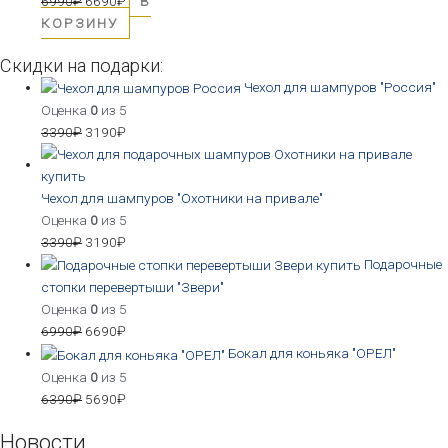
6990
₽
6690
₽
В
КОРЗИНУ
Скидки на подарки:
Чехол для шампуров "Россия"
Оценка
0
из 5
3390
₽
3190
₽
Чехол для шампуров "Охотники на привале"
Оценка
0
из 5
3390
₽
3190
₽
Подарочные
стопки перевертыши "Звери"
Оценка
0
из 5
6990
₽
6690
₽
Бокал для коньяка "ОРЕЛ"
Оценка
0
из 5
6390
₽
5690
₽
Новости