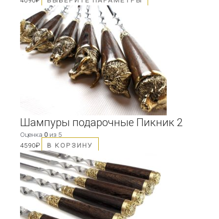
Шампуры подарочные Пикник 2
Оценка
0
из 5
4590
₽
В КОРЗИНУ
Этот
товар
имеет
несколько
вариаций.
Опции