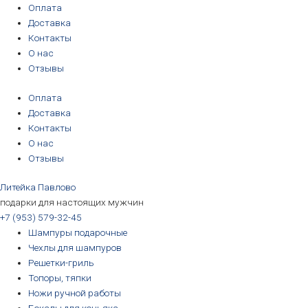
Перейти
Количество
Первоначальная
Первоначальная
Первоначальная
Первоначальная
Текущая
Текущая
Текущая
Текущая
Оплата
к
товара
цена
цена
цена
цена
цена:
цена:
цена:
цена:
Доставка
содержимому
Стопки
составляла
составляла
составляла
составляла
3190₽.
3190₽.
6690₽.
5690₽.
Контакты
"РЫБАК"
3390₽.
3390₽.
6990₽.
6390₽.
О нас
(хрусталь),
Отзывы
ручная
Оплата
работа
Доставка
Контакты
О нас
Отзывы
Литейка Павлово
подарки для настоящих мужчин
+7 (953) 579-32-45
Шампуры подарочные
Чехлы для шампуров
Решетки-гриль
Топоры, тяпки
Ножи ручной работы