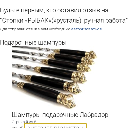
Будьте первым, кто оставил отзыв на
“Стопки «РЫБАК»(хрусталь), ручная работа”
Для отправки отзыва вам необходимо
авторизоваться
.
Подарочные шампуры
Этот
товар
имеет
несколько
вариаций.
Опции
можно
выбрать
на
странице
товара.
Шампуры подарочные Лабрадор
Оценка
0
из 5
4090
₽
ВЫБЕРИТЕ ПАРАМЕТРЫ