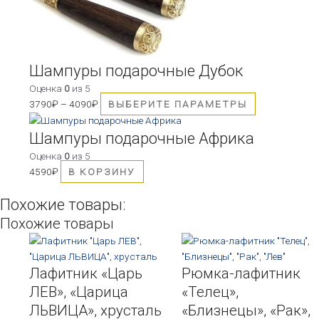
можно
выбрать
на
странице
товара.
Шампуры подарочные Дубок
Оценка
0
из 5
3790
₽
–
4090
₽
ВЫБЕРИТЕ ПАРАМЕТРЫ
Шампуры подарочные Африка
Оценка
0
из 5
4590
₽
В КОРЗИНУ
Похожие товары:
Похожие товары
Лафитник «Царь
Рюмка-лафитник
ЛЕВ», «Царица
«Телец»,
ЛЬВИЦА», хрусталь
«Близнецы», «Рак»,