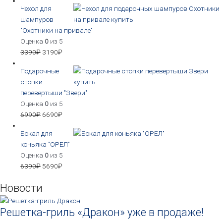
Чехол для
шампуров
"Охотники на привале"
Оценка
0
из 5
3390
₽
3190
₽
Подарочные
стопки
перевертыши "Звери"
Оценка
0
из 5
6990
₽
6690
₽
Бокал для
коньяка "ОРЕЛ"
Оценка
0
из 5
6390
₽
5690
₽
Новости
Решетка-гриль «Дракон» уже в продаже!