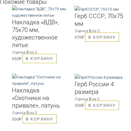
Похожие товары
Герб СССР, 70х75
Накладка «ВДВ»,
мм
75х70 мм,
Оценка
0
из 5
художественное
570
₽
В КОРЗИНУ
литье
Оценка
0
из 5
650
₽
В КОРЗИНУ
Герб России 4
Накладка
размера
«Охотники на
Оценка
0
из 5
привале», латунь
330
₽
В КОРЗИНУ
Оценка
0
из 5
500
₽
В КОРЗИНУ