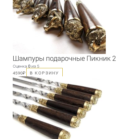
выбрать
на
странице
товара.
Шампуры подарочные Пикник 2
Оценка
0
из 5
4590
₽
В КОРЗИНУ
Этот
товар
имеет
несколько
вариаций.
Опции
можно
выбрать
на