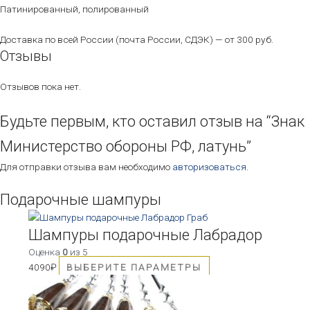
Патинированный, полированный
Доставка по всей России (почта России, СДЭК) — от 300 руб.
Отзывы
Отзывов пока нет.
Будьте первым, кто оставил отзыв на “Знак
Министерство обороны РФ, латунь”
Для отправки отзыва вам необходимо
авторизоваться
.
Подарочные шампуры
Этот
товар
Шампуры подарочные Лабрадор
имеет
Оценка
0
из 5
несколько
4090
₽
ВЫБЕРИТЕ ПАРАМЕТРЫ
вариаций.
Опции
можно