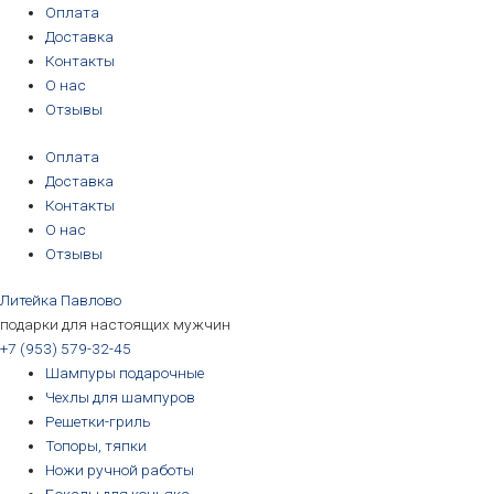
Перейти
Количество
Первоначальная
Первоначальная
Первоначальная
Первоначальная
Текущая
Текущая
Текущая
Текущая
Оплата
к
товара
цена
цена
цена
цена
цена:
цена:
цена:
цена:
Доставка
содержимому
Знак
составляла
составляла
составляла
составляла
3190₽.
3190₽.
6690₽.
5690₽.
Контакты
Министерство
3390₽.
3390₽.
6990₽.
6390₽.
О нас
обороны
Отзывы
РФ,
Оплата
латунь
Доставка
Контакты
О нас
Отзывы
Литейка Павлово
подарки для настоящих мужчин
+7 (953) 579-32-45
Шампуры подарочные
Чехлы для шампуров
Решетки-гриль
Топоры, тяпки
Ножи ручной работы