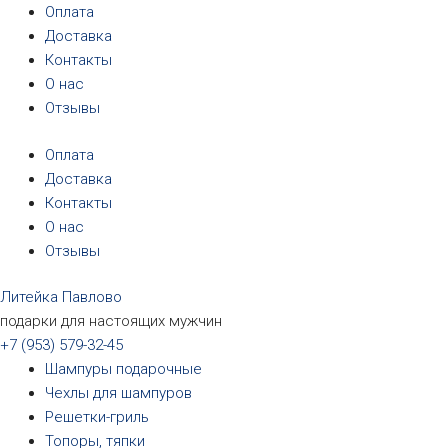
Перейти
Первоначальная
Первоначальная
Первоначальная
Первоначальная
Текущая
Текущая
Текущая
Текущая
Оплата
к
цена
цена
цена
цена
цена:
цена:
цена:
цена:
Доставка
содержимому
составляла
составляла
составляла
составляла
3190₽.
3190₽.
6690₽.
5690₽.
Контакты
3390₽.
3390₽.
6990₽.
6390₽.
О нас
Отзывы
Оплата
Доставка
Контакты
О нас
Отзывы
Литейка Павлово
подарки для настоящих мужчин
+7 (953) 579-32-45
Шампуры подарочные
Чехлы для шампуров
Решетки-гриль
Топоры, тяпки