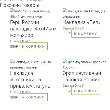
Похожие товары
Герб России
Накладка «Лев»
накладка, 45х47 мм,
Оценка
0
из 5
900
₽
В КОРЗИНУ
мельхиор
Оценка
0
из 5
550
₽
В КОРЗИНУ
Накладка
Орел двуглавый
«Охотники на
царская Россия
привале», латунь
Оценка
0
из 5
390
₽
В КОРЗИНУ
Оценка
0
из 5
500
₽
В КОРЗИНУ