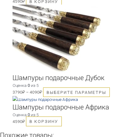
4590
₽
В КОРЗИНУ
Этот
товар
имеет
несколько
вариаций.
Опции
можно
выбрать
на
странице
товара.
Шампуры подарочные Дубок
Оценка
0
из 5
3790
₽
–
4090
₽
ВЫБЕРИТЕ ПАРАМЕТРЫ
Шампуры подарочные Африка
Оценка
0
из 5
4590
₽
В КОРЗИНУ
Похожие товары: