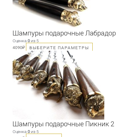
можно
выбрать
на
странице
товара.
Шампуры подарочные Лабрадор
Оценка
0
из 5
4090
₽
ВЫБЕРИТЕ ПАРАМЕТРЫ
Шампуры подарочные Пикник 2
Оценка
0
из 5