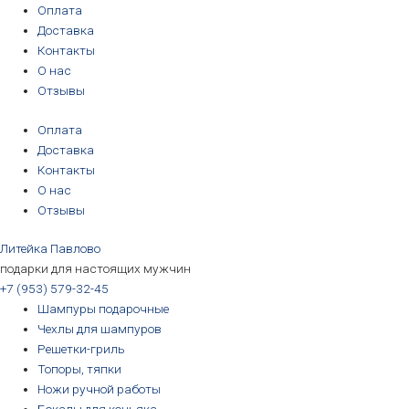
Перейти
Количество
Первоначальная
Первоначальная
Первоначальная
Первоначальная
Текущая
Текущая
Текущая
Текущая
Оплата
к
товара
цена
цена
цена
цена
цена:
цена:
цена:
цена:
Доставка
содержимому
Накладка
составляла
составляла
составляла
составляла
3190₽.
3190₽.
6690₽.
5690₽.
Контакты
"Рыбак
3390₽.
3390₽.
6990₽.
6390₽.
О нас
3D",
Отзывы
75х65
Оплата
мм,
Доставка
художественное
Контакты
литье
О нас
Отзывы
Литейка Павлово
подарки для настоящих мужчин
+7 (953) 579-32-45
Шампуры подарочные
Чехлы для шампуров
Решетки-гриль
Топоры, тяпки
Ножи ручной работы