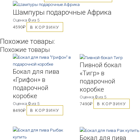
вариаций.
Опции
Шампуры подарочные Африка
можно
Оценка
0
из 5
выбрать
4590
₽
В КОРЗИНУ
на
странице
Похожие товары:
товара.
Похожие товары
Пивной бокал
Бокал для пива
«Тигр» в
«Грифон» в
подарочной
подарочной
коробке
коробке
Оценка
0
из 5
Оценка
0
из 5
7490
₽
В КОРЗИНУ
8490
₽
В КОРЗИНУ
Бокал для пива