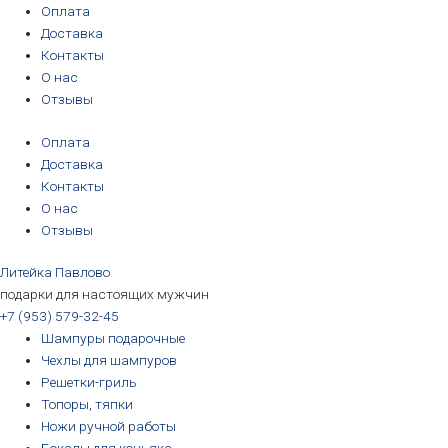
Перейти
Количество
Первоначальная
Текущая
Первоначальная
Первоначальная
Первоначальная
Первоначальная
Текущая
Текущая
Текущая
Текущая
Оплата
к
товара
цена
цена:
цена
цена
цена
цена
цена:
цена:
цена:
цена:
Доставка
содержимому
Бокал
составляла
5890₽.
составляла
составляла
составляла
составляла
3190₽.
3190₽.
6690₽.
5690₽.
Контакты
для
7590₽.
3390₽.
3390₽.
6990₽.
6390₽.
О нас
пива
Отзывы
"Бычок"
Оплата
в
Доставка
подарочной
Контакты
коробке
О нас
Отзывы
Литейка Павлово
подарки для настоящих мужчин
+7 (953) 579-32-45
Шампуры подарочные
Чехлы для шампуров
Решетки-гриль
Топоры, тяпки
Ножи ручной работы