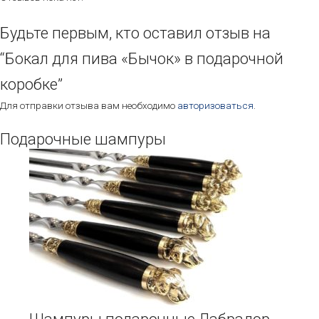
Будьте первым, кто оставил отзыв на
“Бокал для пива «Бычок» в подарочной
коробке”
Для отправки отзыва вам необходимо
авторизоваться
.
Подарочные шампуры
Этот
товар
имеет
несколько
вариаций.
Опции
можно
выбрать
на
странице
товара.
Шампуры подарочные Лабрадор