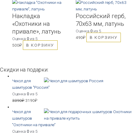
Накладка
Российский герб,
«Охотники на
70х63 мм, латунь
привале», латунь
Оценка
0
из 5
490
₽
В КОРЗИНУ
Оценка
0
из 5
500
₽
В КОРЗИНУ
Скидки на подарки:
Чехол для
шампуров "Россия"
Оценка
0
из 5
3390
₽
3190
₽
Чехол для
шампуров
"Охотники на привале"
Оценка
0
из 5