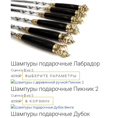
Этот
товар
имеет
несколько
вариаций.
Опции
можно
выбрать
на
странице
товара.
Шампуры подарочные Лабрадор
Оценка
0
из 5
4090
₽
ВЫБЕРИТЕ ПАРАМЕТРЫ
Шампуры подарочные Пикник 2
Оценка
0
из 5
4590
₽
В КОРЗИНУ
Этот
товар
Шампуры подарочные Дубок