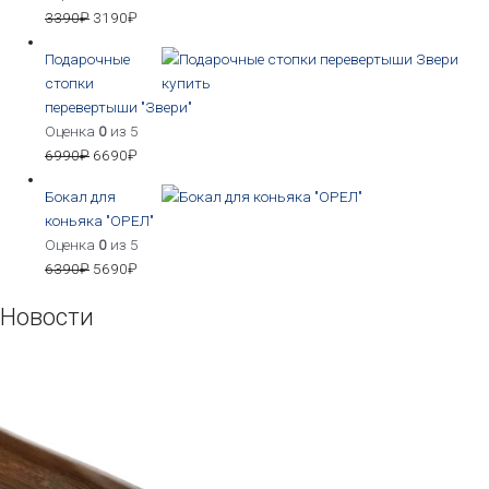
3390
₽
3190
₽
Подарочные
стопки
перевертыши "Звери"
Оценка
0
из 5
6990
₽
6690
₽
Бокал для
коньяка "ОРЕЛ"
Оценка
0
из 5
6390
₽
5690
₽
Новости