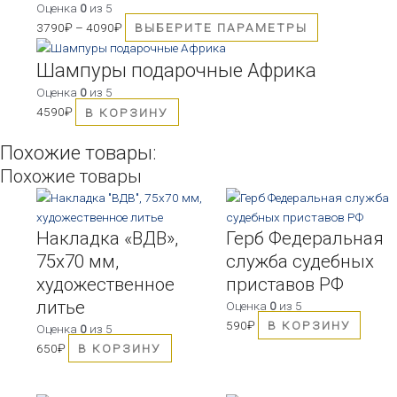
имеет
Оценка
0
из 5
несколько
3790
₽
–
4090
₽
ВЫБЕРИТЕ ПАРАМЕТРЫ
вариаций.
Опции
Шампуры подарочные Африка
можно
Оценка
0
из 5
выбрать
4590
₽
В КОРЗИНУ
на
странице
Похожие товары:
товара.
Похожие товары
Накладка «ВДВ»,
Герб Федеральная
75х70 мм,
служба судебных
художественное
приставов РФ
литье
Оценка
0
из 5
590
₽
В КОРЗИНУ
Оценка
0
из 5
650
₽
В КОРЗИНУ