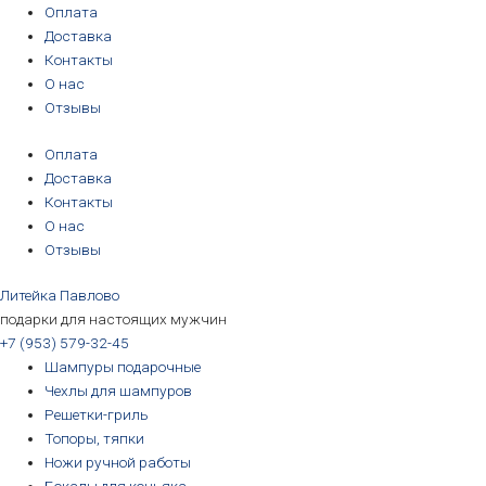
Перейти
Количество
Первоначальная
Первоначальная
Первоначальная
Первоначальная
Текущая
Текущая
Текущая
Текущая
Оплата
к
товара
цена
цена
цена
цена
цена:
цена:
цена:
цена:
Доставка
содержимому
Герб
составляла
составляла
составляла
составляла
3190₽.
3190₽.
6690₽.
5690₽.
Контакты
России,
3390₽.
3390₽.
6990₽.
6390₽.
О нас
большой,
Отзывы
115х135
Оплата
мм,
Доставка
латунь
Контакты
О нас
Отзывы
Литейка Павлово
подарки для настоящих мужчин
+7 (953) 579-32-45
Шампуры подарочные
Чехлы для шампуров
Решетки-гриль
Топоры, тяпки
Ножи ручной работы