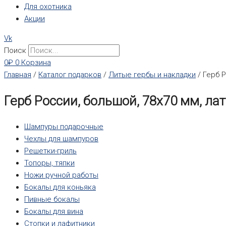
Для охотника
Акции
Vk
Поиск
0
₽
0
Корзина
Главная
/
Каталог подарков
/
Литые гербы и накладки
/ Герб Р
Герб России, большой, 78х70 мм, ла
Шампуры подарочные
Чехлы для шампуров
Решетки-гриль
Топоры, тяпки
Ножи ручной работы
Бокалы для коньяка
Пивные бокалы
Бокалы для вина
Стопки и лафитники