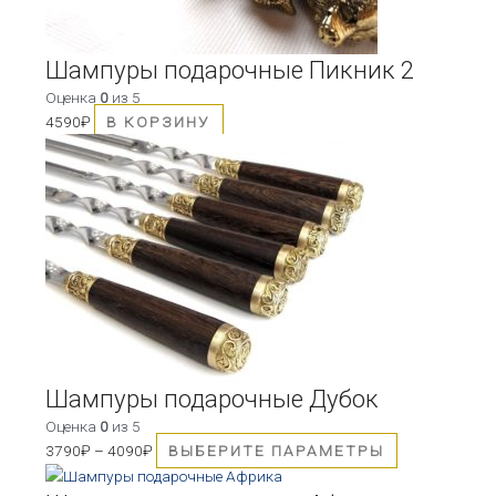
Шампуры подарочные Пикник 2
Оценка
0
из 5
4590
₽
В КОРЗИНУ
Этот
товар
имеет
несколько
вариаций.
Опции
можно
выбрать
на
странице
товара.
Шампуры подарочные Дубок
Оценка
0
из 5
3790
₽
–
4090
₽
ВЫБЕРИТЕ ПАРАМЕТРЫ