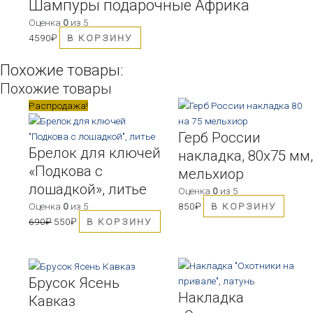
Шампуры подарочные Африка
Оценка
0
из 5
4590
₽
В КОРЗИНУ
Похожие товары:
Похожие товары
Первоначальная
Текущая
Распродажа!
цена
цена:
Герб России
составляла
550₽.
Брелок для ключей
690₽.
накладка, 80х75 мм,
«Подкова с
мельхиор
лошадкой», литье
Оценка
0
из 5
Оценка
0
из 5
850
₽
В КОРЗИНУ
690
₽
550
₽
В КОРЗИНУ
Брусок Ясень
Накладка
Кавказ