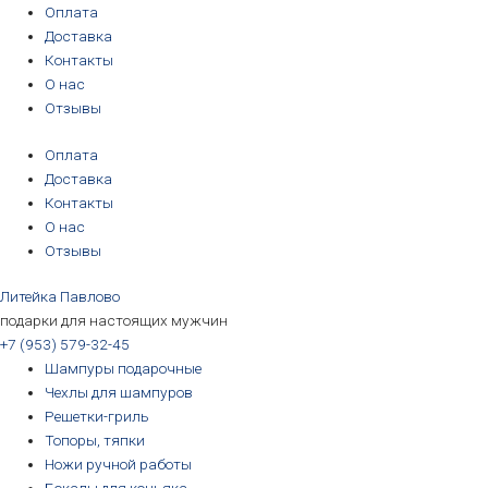
Перейти
Количество
Первоначальная
Первоначальная
Первоначальная
Первоначальная
Текущая
Текущая
Текущая
Текущая
Оплата
к
товара
цена
цена
цена
цена
цена:
цена:
цена:
цена:
Доставка
содержимому
Круг
составляла
составляла
составляла
составляла
3190₽.
3190₽.
6690₽.
5690₽.
Контакты
полировальный
3390₽.
3390₽.
6990₽.
6390₽.
О нас
муслиновый
Отзывы
Желтый
Оплата
Доставка
Контакты
О нас
Отзывы
Литейка Павлово
подарки для настоящих мужчин
+7 (953) 579-32-45
Шампуры подарочные
Чехлы для шампуров
Решетки-гриль
Топоры, тяпки
Ножи ручной работы