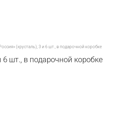
Количество
оссия» (хрусталь), 3 и 6 шт., в подарочной коробке
товара
и 6 шт., в подарочной коробке
Набор
стопок
"Россия"
(хрусталь),
3
и
6
шт.,
в
подарочной
коробке