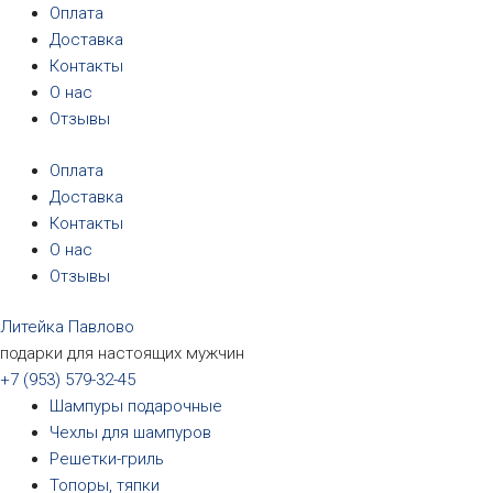
Перейти
Оплата
к
Доставка
содержимому
Контакты
О нас
Отзывы
Оплата
Доставка
Контакты
О нас
Отзывы
Литейка Павлово
подарки для настоящих мужчин
+7 (953) 579-32-45
Шампуры подарочные
Чехлы для шампуров
Решетки-гриль
Топоры, тяпки