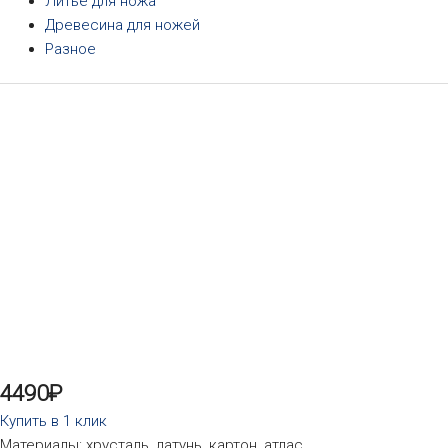
Литье для ножа
Древесина для ножей
Разное
4490
₽
Купить в 1 клик
Материалы: хрусталь, латунь, картон, атлас