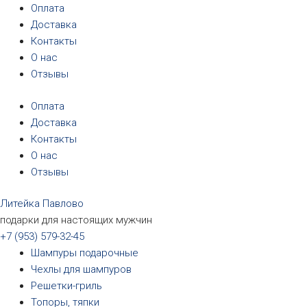
Перейти
Оплата
к
Доставка
содержимому
Контакты
О нас
Отзывы
Оплата
Доставка
Контакты
О нас
Отзывы
Литейка Павлово
подарки для настоящих мужчин
+7 (953) 579-32-45
Шампуры подарочные
Чехлы для шампуров
Решетки-гриль
Топоры, тяпки