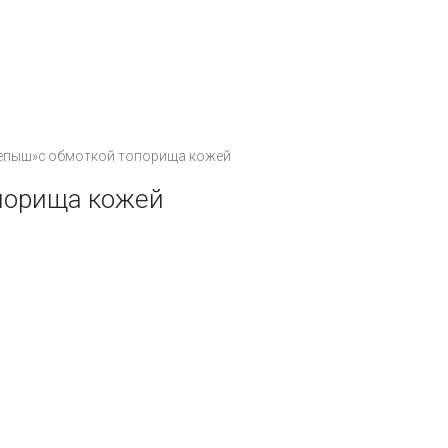
Количество
репыш»с обмоткой топорища кожей
товара
порища кожей
Топор
"Крепыш"с
обмоткой
топорища
кожей