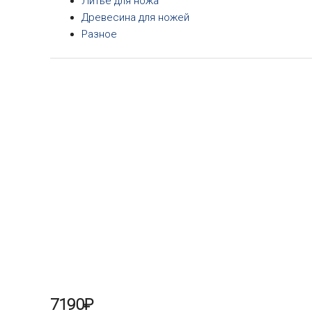
Литье для ножа
Древесина для ножей
Разное
7190
₽