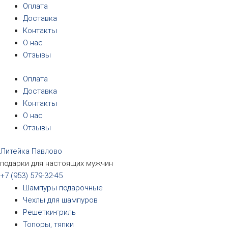
Перейти
Оплата
к
Доставка
содержимому
Контакты
О нас
Отзывы
Оплата
Доставка
Контакты
О нас
Отзывы
Литейка Павлово
подарки для настоящих мужчин
+7 (953) 579-32-45
Шампуры подарочные
Чехлы для шампуров
Решетки-гриль
Топоры, тяпки