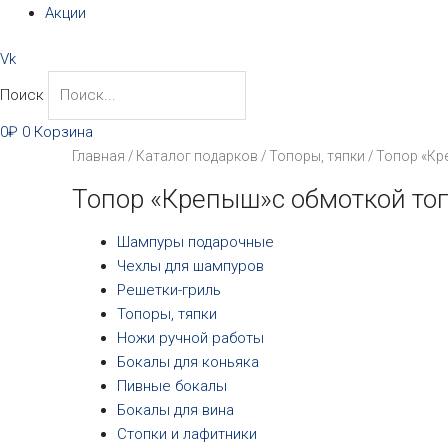
Акции
Vk
Поиск
0
₽
0
Корзина
Главная
/
Каталог подарков
/
Топоры, тяпки
/ Топор «К
Топор «Крепыш»с обмоткой то
Шампуры подарочные
Чехлы для шампуров
Решетки-гриль
Топоры, тяпки
Ножи ручной работы
Бокалы для коньяка
Пивные бокалы
Бокалы для вина
Стопки и лафитники