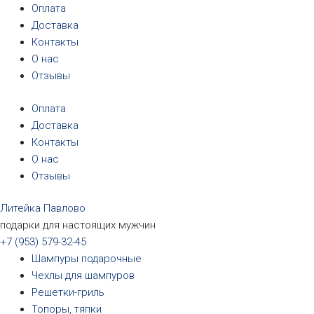
Перейти
Оплата
к
Доставка
содержимому
Контакты
О нас
Отзывы
Оплата
Доставка
Контакты
О нас
Отзывы
Литейка Павлово
подарки для настоящих мужчин
+7 (953) 579-32-45
Шампуры подарочные
Чехлы для шампуров
Решетки-гриль
Топоры, тяпки