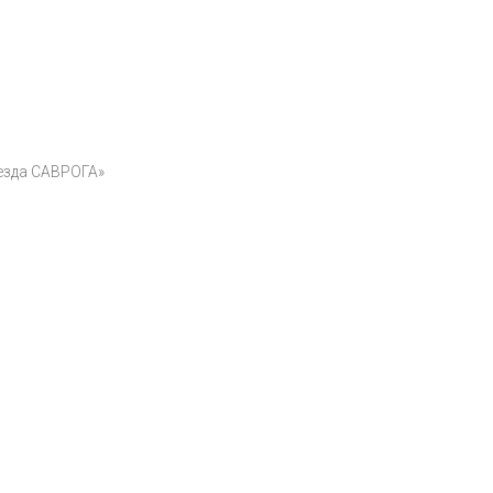
Количество
езда САВРОГА»
товара
Топор
"Звезда
САВРОГА"