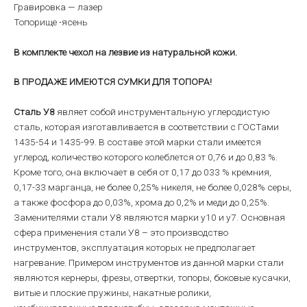
Гравировка — лазер
Топорище -ясень
В комплекте чехол на лезвие из натуральной кожи.
В ПРОДАЖЕ ИМЕЮТСЯ СУМКИ ДЛЯ ТОПОРА!
Сталь У8
являет собой инструментальную углеродистую
сталь, которая изготавливается в соответствии с ГОСТами
1435-54 и 1435-99. В составе этой марки стали имеется
углерод, количество которого колеблется от 0,76 и до 0,83 %.
Кроме того, она включает в себя от 0,17 до 033 % кремния,
0,17-33 марганца, не более 0,25% никеля, не более 0,028% серы,
а также фосфора до 0,03%, хрома до 0,2% и меди до 0,25%.
Заменителями стали У8 являются марки у10 и у7. Основная
сфера применения стали У8 – это производство
инструментов, эксплуатация которых не предполагает
нагревание. Примером инструментов из данной марки стали
являются кернеры, фрезы, отвертки, топоры, боковые кусачки,
витые и плоские пружины, накатные ролики,