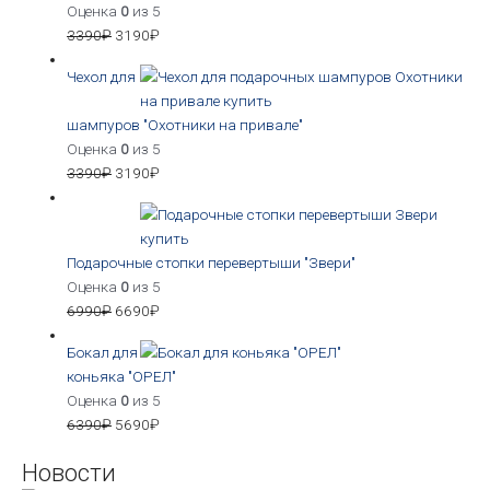
Оценка
0
из 5
3390
₽
3190
₽
Чехол для
шампуров "Охотники на привале"
Оценка
0
из 5
3390
₽
3190
₽
Подарочные стопки перевертыши "Звери"
Оценка
0
из 5
6990
₽
6690
₽
Бокал для
коньяка "ОРЕЛ"
Оценка
0
из 5
6390
₽
5690
₽
Новости