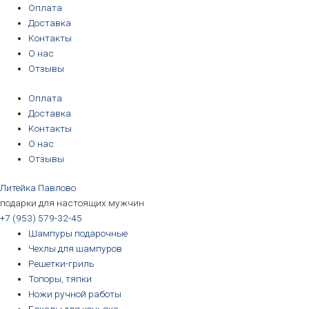
Перейти
Количество
Первоначальная
Первоначальная
Первоначальная
Первоначальная
Текущая
Текущая
Текущая
Текущая
Оплата
к
товара
цена
цена
цена
цена
цена:
цена:
цена:
цена:
Доставка
содержимому
Топор
составляла
составляла
составляла
составляла
3190₽.
3190₽.
6690₽.
5690₽.
Контакты
"Лось",
3390₽.
3390₽.
6990₽.
6390₽.
О нас
"Волк"
Отзывы
Оплата
Доставка
Контакты
О нас
Отзывы
Литейка Павлово
подарки для настоящих мужчин
+7 (953) 579-32-45
Шампуры подарочные
Чехлы для шампуров
Решетки-гриль
Топоры, тяпки
Ножи ручной работы